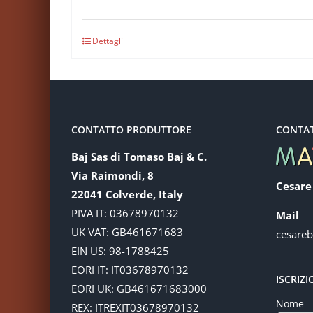
Dettagli
CONTATTO PRODUTTORE
CONTA
Baj Sas di Tomaso Baj & C.
Via Raimondi, 8
Cesare
22041 Colverde, Italy
PIVA IT: 03678970132
Mail
UK VAT: GB461671683
cesare
EIN US: 98-1788425
EORI IT: IT03678970132
ISCRIZ
EORI UK: GB461671683000
Nome
REX: ITREXIT03678970132