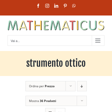
Salta
Facebook
Instagram
LinkedIn
Pinterest
WhatsApp
al
contenuto
Vai a...
strumento ottico
Ordina per
Prezzo
Mostra
36 Prodotti