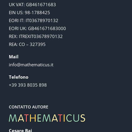
UK VAT: GB461671683
EIN US: 98-1788425
EORI IT: IT03678970132
EORI UK: GB461671683000
REX: ITREXIT03678970132
REA: CO – 327395
Mail
info@mathematicus.it
Telefono
+39 393 8035 898
CONTATTO AUTORE
Cesare Baj