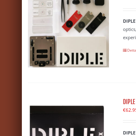
DIPLE
optics
exper
Detta
DIPLE
€
62.9
DIPLE