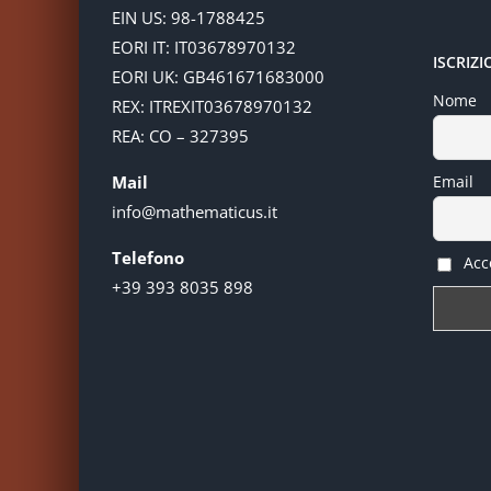
EIN US: 98-1788425
EORI IT: IT03678970132
ISCRIZ
EORI UK: GB461671683000
Nome
REX: ITREXIT03678970132
REA: CO – 327395
Mail
Email
info@mathematicus.it
Telefono
Acce
+39 393 8035 898