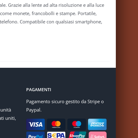
. Grazie alla lente ad alta risoluzione e alla luce
i come monete, francobolli e stampe. Portatile,
 telefono. Compatibile con qualsiasi smartphone,
PAGAMENTI
Pagamento sicuro gestito da Stripe o
munità
Paypal.
ti uniti,