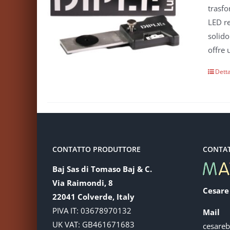
trasfo
LED re
solido
offre 
Detta
CONTATTO PRODUTTORE
CONTA
Baj Sas di Tomaso Baj & C.
Via Raimondi, 8
Cesare
22041 Colverde, Italy
PIVA IT: 03678970132
Mail
UK VAT: GB461671683
cesare