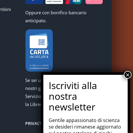
mbini
Oppure con bonifico bancario
anticipato.
Se sei un docente puoi acquistare i
nostri giochi con la carta del docente.
Servizio offerto in collaborazione con
la Libreria Colosi di Messina.
Gentile appassionato di scienza
PRIVACY
se desideri rimanese aggiornato