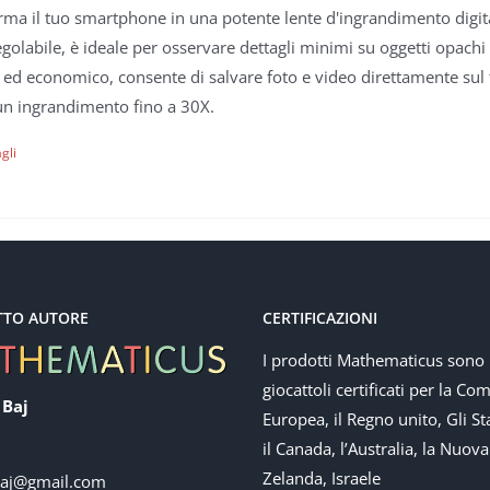
rma il tuo smartphone in una potente lente d'ingrandimento digitale
golabile, è ideale per osservare dettagli minimi su oggetti opach
 ed economico, consente di salvare foto e video direttamente sul
un ingrandimento fino a 30X.
gli
TTO AUTORE
CERTIFICAZIONI
I prodotti Mathematicus sono
giocattoli certificati per la Co
 Baj
Europea, il Regno unito, Gli Sta
il Canada, l’Australia, la Nuova
Zelanda, Israele
baj@gmail.com