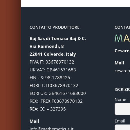
CONTATTO PRODUTTORE
CONTA
Baj Sas di Tomaso Baj & C.
Via Raimondi, 8
Cesare
22041 Colverde, Italy
PIVA IT: 03678970132
Mail
UK VAT: GB461671683
cesare
EIN US: 98-1788425
EORI IT: IT03678970132
ISCRIZ
EORI UK: GB461671683000
Nome
REX: ITREXIT03678970132
REA: CO – 327395
Mail
Email
info@mathematicus.it