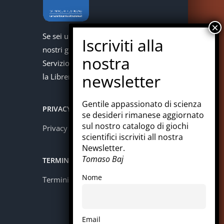
Se sei un docente puoi acquistare i
nostri giochi con la carta del docente.
Servizio offerto in collaborazione con
la Libreria Colosi di Messina.
Gentile appassionato di scienza
PRIVACY
se desideri rimanese aggiornato
sul nostro catalogo di giochi
Privacy policy
scientifici iscriviti all nostra
Newsletter.
Tomaso Baj
TERMINI E CONDIZIONI
Nome
Termini e condizioni
Email