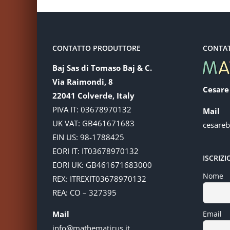
CONTATTO PRODUTTORE
CONTA
Baj Sas di Tomaso Baj & C.
Via Raimondi, 8
Cesare
22041 Colverde, Italy
PIVA IT: 03678970132
Mail
UK VAT: GB461671683
cesare
EIN US: 98-1788425
EORI IT: IT03678970132
ISCRIZ
EORI UK: GB461671683000
Nome
REX: ITREXIT03678970132
REA: CO – 327395
Mail
Email
info@mathematicus.it