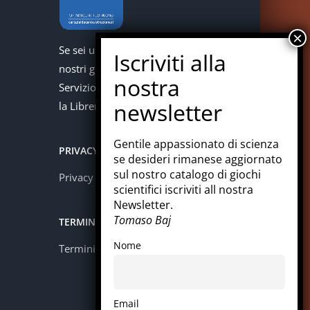
Se sei un docente puoi acquistare i
nostri giochi con la carta del docente.
Servizio offerto in collaborazione con
la Libreria Colosi di Messina.
Gentile appassionato di scienza
PRIVACY
se desideri rimanese aggiornato
sul nostro catalogo di giochi
Privacy policy
scientifici iscriviti all nostra
Newsletter.
Tomaso Baj
TERMINI E CONDIZIONI
Nome
Termini e condizioni
Email