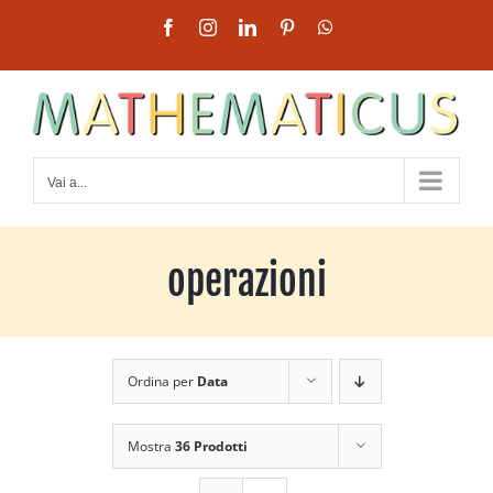
Salta
Facebook
Instagram
LinkedIn
Pinterest
WhatsApp
al
contenuto
Vai a...
operazioni
Ordina per
Data
Mostra
36 Prodotti