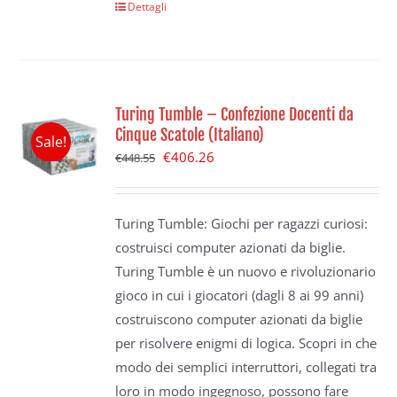
Dettagli
Turing Tumble – Confezione Docenti da
Cinque Scatole (Italiano)
Sale!
Il
Il
€
406.26
€
448.55
prezzo
prezzo
originale
attuale
Turing Tumble: Giochi per ragazzi curiosi:
era:
è:
costruisci computer azionati da biglie.
€448.55.
€406.26.
Turing Tumble è un nuovo e rivoluzionario
gioco in cui i giocatori (dagli 8 ai 99 anni)
costruiscono computer azionati da biglie
per risolvere enigmi di logica. Scopri in che
modo dei semplici interruttori, collegati tra
loro in modo ingegnoso, possono fare