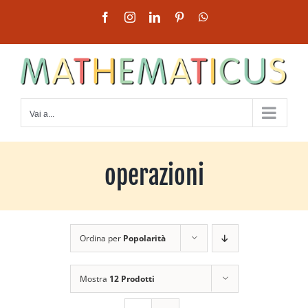
Salta
Facebook
Instagram
LinkedIn
Pinterest
WhatsApp
al
contenuto
Vai a...
operazioni
Ordina per
Popolarità
Mostra
12 Prodotti