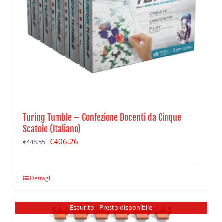
Turing Tumble – Confezione Docenti da Cinque
Scatole (Italiano)
Il
Il
€
406.26
€
448.55
prezzo
prezzo
originale
attuale
Dettagli
era:
è:
€448.55.
€406.26.
Esaurito - Presto disponibile