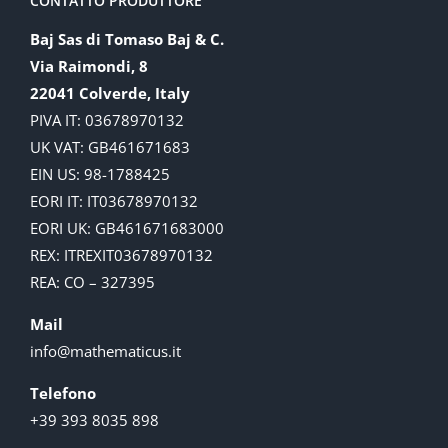
CONTATTO PRODUTTORE
Baj Sas di Tomaso Baj & C.
Via Raimondi, 8
22041 Colverde, Italy
PIVA IT: 03678970132
UK VAT: GB461671683
EIN US: 98-1788425
EORI IT: IT03678970132
EORI UK: GB461671683000
REX: ITREXIT03678970132
REA: CO – 327395
Mail
info@mathematicus.it
Telefono
+39 393 8035 898