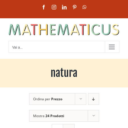
Salta
Facebook
Instagram
LinkedIn
Pinterest
WhatsApp
al
contenuto
Vai a...
natura
Ordina per
Prezzo
Mostra
24 Prodotti