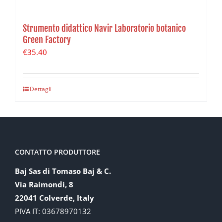
Strumento didattico Navir Laboratorio botanico
Green Factory
€
35.40
Dettagli
CONTATTO PRODUTTORE
Baj Sas di Tomaso Baj & C.
Via Raimondi, 8
22041 Colverde, Italy
PIVA IT: 03678970132