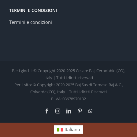
TERMINI E CONDIZIONI
Termini e condizioni
Per i giochi: © Copyright 2020-2025 Cesare Baj, Cernobbio (CO),
Italy | Tutti i diritti riservati
Per il sito: © Copyright 2020-2025 Baj Sas di Tomaso Baj & C.,
Colverde (CO), Italy | Tutti i diritti Riservati
P.IVA: 03678970132
Facebook
Instagram
LinkedIn
Pinterest
WhatsApp
Italiano