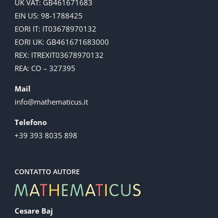
UK VAT: GB461671683
EIN US: 98-1788425
EORI IT: IT03678970132
EORI UK: GB461671683000
REX: ITREXIT03678970132
REA: CO – 327395
Mail
info@mathematicus.it
Telefono
+39 393 8035 898
CONTATTO AUTORE
Cesare Baj