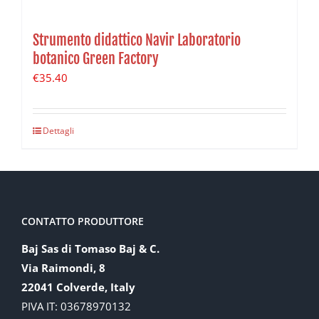
Strumento didattico Navir Laboratorio
botanico Green Factory
€
35.40
Dettagli
CONTATTO PRODUTTORE
Baj Sas di Tomaso Baj & C.
Via Raimondi, 8
22041 Colverde, Italy
PIVA IT: 03678970132