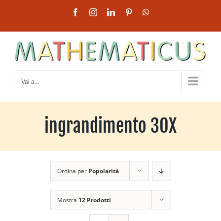
Salta
Facebook
Instagram
LinkedIn
Pinterest
WhatsApp
al
contenuto
Vai a...
ingrandimento 30X
Ordina per
Popolarità
Mostra
12 Prodotti