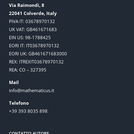
Via Raimondi, 8
22041 Colverde, Italy
PIVA IT: 03678970132
UK VAT: GB461671683
EIN US: 98-1788425
EORI IT: IT03678970132
EORI UK: GB461671683000
REX: ITREXIT03678970132
REA: CO – 327395
Mail
info@mathematicus.it
Telefono
+39 393 8035 898
CONTATTO AUTORE