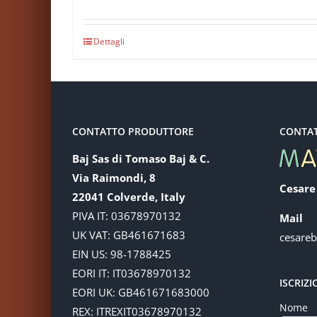
Dettagli
CONTATTO PRODUTTORE
CONTA
Baj Sas di Tomaso Baj & C.
Via Raimondi, 8
Cesare
22041 Colverde, Italy
PIVA IT: 03678970132
Mail
UK VAT: GB461671683
cesare
EIN US: 98-1788425
EORI IT: IT03678970132
ISCRIZ
EORI UK: GB461671683000
Nome
REX: ITREXIT03678970132