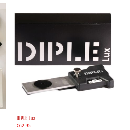
DIPLE Lux
€
62.95