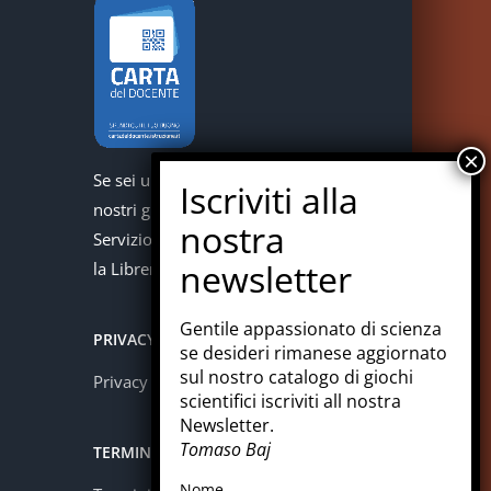
Se sei un docente puoi acquistare i
nostri giochi con la carta del docente.
Servizio offerto in collaborazione con
la Libreria Colosi di Messina.
Gentile appassionato di scienza
PRIVACY
se desideri rimanese aggiornato
sul nostro catalogo di giochi
Privacy policy
scientifici iscriviti all nostra
Newsletter.
Tomaso Baj
TERMINI E CONDIZIONI
Nome