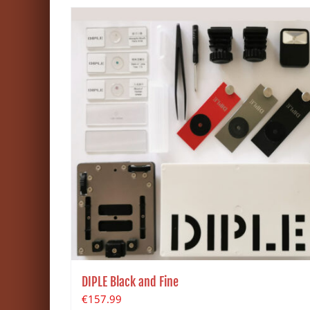
DIPLE Black and Fine
€
157.99