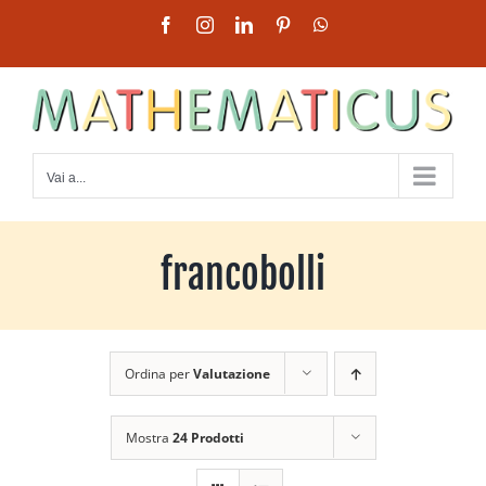
Salta
Facebook
Instagram
LinkedIn
Pinterest
WhatsApp
al
contenuto
Vai a...
francobolli
Ordina per
Valutazione
Mostra
24 Prodotti