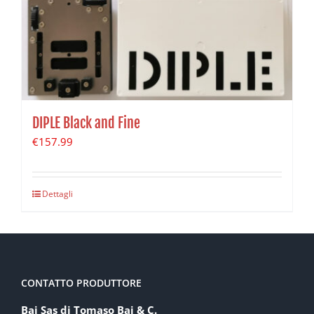
DIPLE Black and Fine
€
157.99
Dettagli
CONTATTO PRODUTTORE
Baj Sas di Tomaso Baj & C.