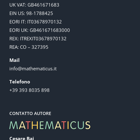
UK VAT: GB461671683
EIN US: 98-1788425
EORI IT: IT03678970132
EORI UK: GB461671683000
REX: ITREXIT03678970132
REA: CO – 327395
Mail
info@mathematicus.it
Telefono
+39 393 8035 898
CONTATTO AUTORE
Cesare Baj