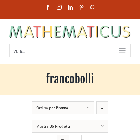
Salta
Facebook
Instagram
LinkedIn
Pinterest
WhatsApp
al
contenuto
Vai a...
francobolli
Ordina per
Prezzo
Mostra
36 Prodotti