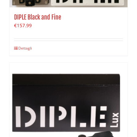
DIPLE Black and Fine
€
157.99
Dettagli