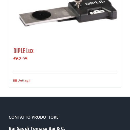
DIPLE Lux
€
62.95
Dettagli
CONTATTO PRODUTTORE
Baj Sas di Tomaso Baj & C.