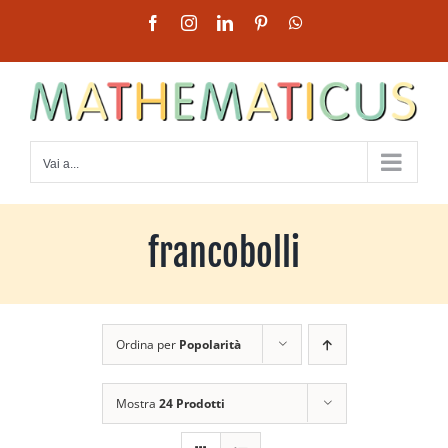
Salta
Facebook
Instagram
LinkedIn
Pinterest
WhatsApp
al
contenuto
Vai a...
francobolli
Ordina per
Popolarità
Mostra
24 Prodotti