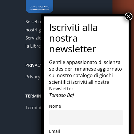
Se sei un docente puoi acquistare i
nostri giochi con la carta del docente.
Servizio offerto in collaborazione con
la Libreria Colosi di Messina.
Gentile appassionato di scienza
PRIVACY
se desideri rimanese aggiornato
sul nostro catalogo di giochi
Privacy policy
scientifici iscriviti all nostra
Newsletter.
Tomaso Baj
TERMINI E CONDIZIONI
Nome
Termini e condizioni
Email