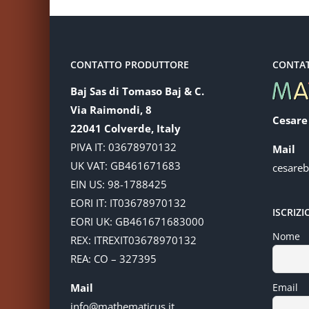
CONTATTO PRODUTTORE
CONTA
Baj Sas di Tomaso Baj & C.
Via Raimondi, 8
Cesare
22041 Colverde, Italy
PIVA IT: 03678970132
Mail
UK VAT: GB461671683
cesare
EIN US: 98-1788425
EORI IT: IT03678970132
ISCRIZ
EORI UK: GB461671683000
Nome
REX: ITREXIT03678970132
REA: CO – 327395
Mail
Email
info@mathematicus.it