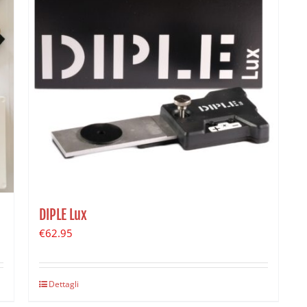
DIPLE Lux
€
62.95
Dettagli