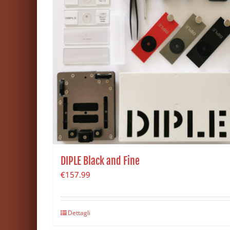
DIPLE Black and Fine
€
157.99
Dettagli