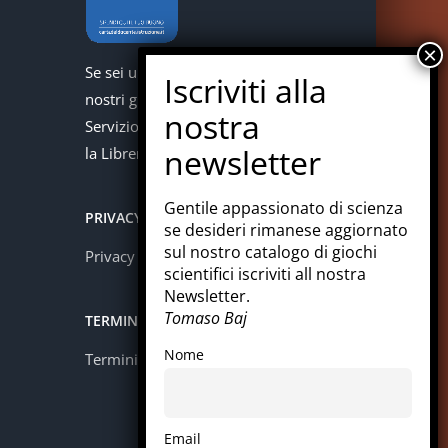
Se sei un docente puoi acquistare i
nostri giochi con la carta del docente.
Servizio offerto in collaborazione con
la Libreria Colosi di Messina.
Gentile appassionato di scienza
PRIVACY
se desideri rimanese aggiornato
sul nostro catalogo di giochi
Privacy policy
scientifici iscriviti all nostra
Newsletter.
Tomaso Baj
TERMINI E CONDIZIONI
Nome
Termini e condizioni
Email