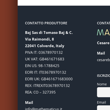
CONTATTO PRODUTTORE
CONTA
Baj Sas di Tomaso Baj & C.
Via Raimondi, 8
Cesare
22041 Colverde, Italy
PIVA IT: 03678970132
Mail
UK VAT: GB461671683
cesare
EIN US: 98-1788425
EORI IT: IT03678970132
ISCRIZ
EORI UK: GB461671683000
Nome
REX: ITREXIT03678970132
REA: CO – 327395
Mail
Email
info@mathematicus.it