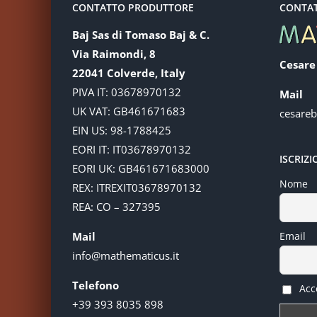
CONTATTO PRODUTTORE
CONTA
Baj Sas di Tomaso Baj & C.
Via Raimondi, 8
Cesare
22041 Colverde, Italy
PIVA IT: 03678970132
Mail
UK VAT: GB461671683
cesare
EIN US: 98-1788425
EORI IT: IT03678970132
ISCRIZ
EORI UK: GB461671683000
Nome
REX: ITREXIT03678970132
REA: CO – 327395
Mail
Email
info@mathematicus.it
Telefono
Acce
+39 393 8035 898