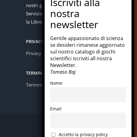
nostri giochi con la carta del docente.
Servizio offerto in collaborazione con
la Libreria Colosi di Messina.
Gentile appassionato di scienza
PRIVACY
se desideri rimanese aggiornato
sul nostro catalogo di giochi
Privacy policy
scientifici iscriviti all nostra
Newsletter.
Tomaso Baj
TERMINI E CONDIZIONI
Nome
Termini e condizioni
Email
Facebook
Instagram
LinkedIn
Pinterest
WhatsApp
Accetto la privacy policy