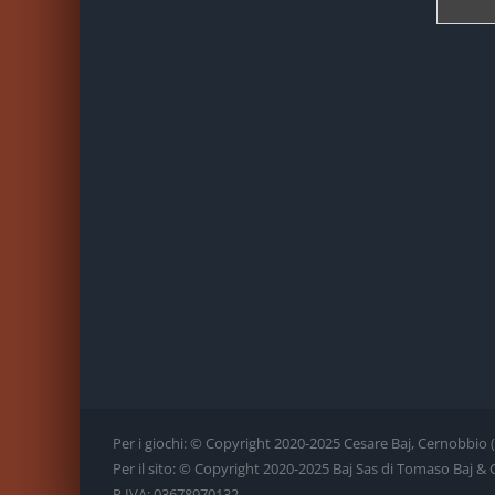
Per i giochi: © Copyright 2020-2025 Cesare Baj, Cernobbio (CO)
Per il sito: © Copyright 2020-2025 Baj Sas di Tomaso Baj & C., 
P.IVA: 03678970132