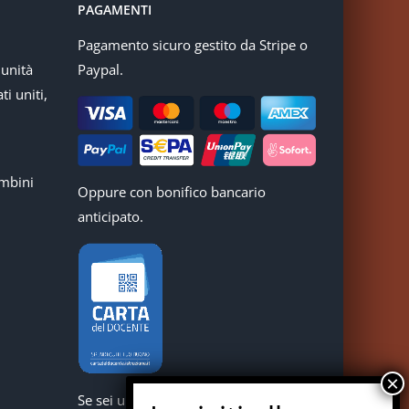
PAGAMENTI
Pagamento sicuro gestito da Stripe o
munità
Paypal.
ti uniti,
mbini
Oppure con bonifico bancario
anticipato.
Se sei un docente puoi acquistare i