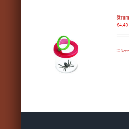
Strum
€
4.40
Detta