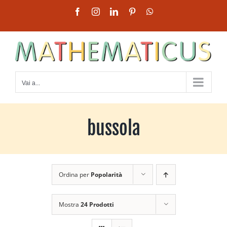
Salta
Facebook
Instagram
LinkedIn
Pinterest
WhatsApp
al
contenuto
Vai a...
bussola
Ordina per
Popolarità
Mostra
24 Prodotti