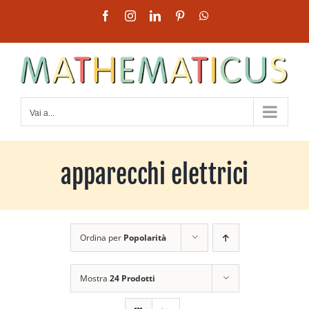
Salta
Facebook
Instagram
LinkedIn
Pinterest
WhatsApp
al
contenuto
Vai a...
apparecchi elettrici
Ordina per
Popolarità
Mostra
24 Prodotti