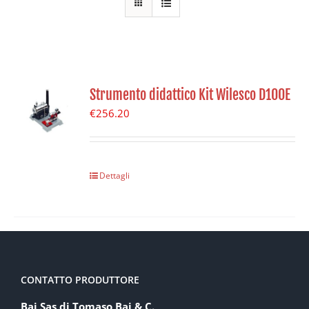
Strumento didattico Kit Wilesco D100E
€
256.20
Dettagli
CONTATTO PRODUTTORE
Baj Sas di Tomaso Baj & C.