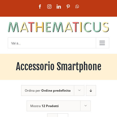
Salta
Facebook
Instagram
LinkedIn
Pinterest
WhatsApp
al
contenuto
Vai a...
Accessorio Smartphone
Ordina per
Ordine predefinito
Mostra
12 Prodotti